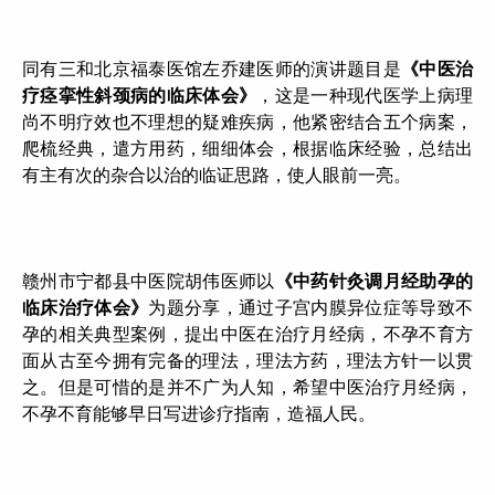
同有三和北京福泰医馆左乔建医师的演讲题目是
《中医治
疗痉挛性斜颈病的临床体会》
，这是一种现代医学上病理
尚不明疗效也不理想的疑难疾病，他紧密结合五个病案，
爬梳经典，遣方用药，细细体会，根据临床经验，总结出
有主有次的杂合以治的临证思路，使人眼前一亮。
赣州市宁都县中医院胡伟医师以
《中药针灸调月经助孕的
临床治疗体会》
为题分享，通过子宫内膜异位症等导致不
孕的相关典型案例，提出中医在治疗月经病，不孕不育方
面从古至今拥有完备的理法，理法方药，理法方针一以贯
之。但是可惜的是并不广为人知，希望中医治疗月经病，
不孕不育能够早日写进诊疗指南，造福人民。