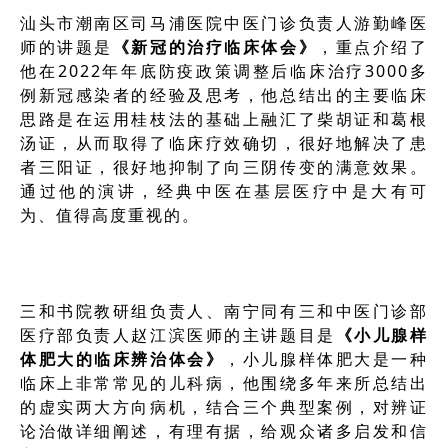
汕头市潮南区司马浦医院中医门诊负责人游勤峰医
师的讲题是
《新冠的治疗临床体会》
，重点介绍了
他在2022年年底防疫政策调整后临床治疗3000多
例新冠感染者的经验及思考，他总结出的主要临床
思路是在运用桂枝法的基础上融汇了柴胡证和葛根
汤证，从而取得了临床疗效确切，很好地解决了患
者三阳证，很好地抑制了向三阴传变的满意效果。
通过他的演讲，经典中医在基层医疗中是大有可
为、值得高度重视的。
三和书院教研组负责人、南宁同有三和中医门诊部
医疗部负责人赵江滨医师的主讲题目是
《小儿腺样
体肥大的临床辨治体会》
，小儿腺样体肥大是一种
临床上非常常见的儿科病，他围绕多年来所总结出
的虚实两大方向病机，结合三个典型案例，对辨证
论治做详细阐述，有理有据，给观众诸多启发和信