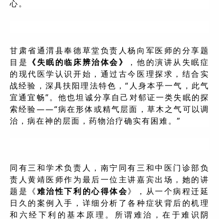
心。
甘肃省通渭县奉德草堂负责人杨向军医师的分享题
目是
《失眠的临床辨治体会》
，他的演讲从失眠症
的现代医学认识开始，通过古今医理探求，结合实
战经验，深具扶阳理法特色，“人身本乎一气，此气
宜通宜畅”。他也坦诚分享自己对郁证一类失眠的探
索经验——“病在形体或精气层面，草木之气可以调
治，病在神的层面，药物治疗确实有困难。”
同有三和学术负责人，南宁同有三和中医门诊部负
责人黄靖医师作为最后一位主讲嘉宾出场，她的讲
题是《
难治性下利的心得体会
》，从一个病程迁延
日久的案例入手，详细分析了各种症状背后的机理
和六经下利的基本原理。所谓难治，在于难识阴