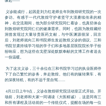
缘起——
义诊能成行，起因是刘力红老师去年到敦煌研究院的一次
参访。有感于一代代敦煌守护者坚守大漠赓续传承的精
神，在交流期间，他为部分研究院同仁看诊，也真切体会
到敦煌研究院同仁们的健康需求。同时，也因为敦煌藏经
洞曾发现过大量珍贵医药文献，与中医渊源很深，回京
后，刘老师就向三和书院师生发起敦煌义诊的倡议。三和
书院甘肃持续学习组的学子们和多地基层医院院长学子纷
纷响应，想为这些在戈壁深处默默奉献的文博工作者送去
一份温暖。
为了这次义诊，三十余位在三和书院学习过的执业医师停
下了自己繁忙的诊务，奔赴敦煌。他们有的辗转乘车，有
的深夜转机，有的不远千里自驾……
4月22日上午9点，义诊在敦煌研究院活动室正式开始。开
场前，刘老师和大家一同诵读《大医精诚》，这是同有三
和所有课程及活动前的一个传统仪式，提醒在场的每一位