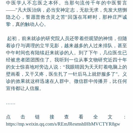
中医学人不忘医之本怀。当那句流传千年的中医誓言
——"凡大医治病，必当安神定志，无欲无求，先发大慈恻
隐之心，誓愿普救含灵之苦"回荡在耳畔时，那种庄严诚
挚，真的触动人心。
起初，前来就诊的研究院人员还带着些观望的神情，但随
着诊疗与调理的立竿见影，越来越多的人过来排队，甚至
中午时间也有陆续赶来就诊的人。到了下午，几位医生已
经被患者团团围住了。我听到一位从事文物研究近四十年
的女士惊喜地对旁边人说：“我眼睛因为天天盯着电脑上的
壁画看，又干又疼，医生扎了一针后马上就舒服多了”。义
诊的效果就这样迅速在人群中、微信群中传播开，比任何
宣传都让人信服。
……
点击链接查看全文：
https://mp.weixin.qq.com/s/REmJResmshlHbMVCTYR8gw