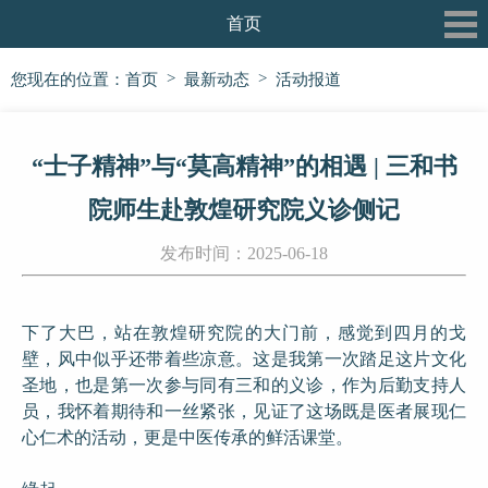
首页
关于我们
>
>
您现在的位置：
首页
最新动态
活动报道
最新动态
“士子精神”与“莫高精神”的相遇 | 三和书
三和书院
院师生赴敦煌研究院义诊侧记
三和论坛
发布时间：2025-06-18
三和公益行
信息披露
下了大巴，站在敦煌研究院的大门前，感觉到四月的戈
壁，风中似乎还带着些凉意。这是我第一次踏足这片文化
党建专栏
圣地，也是第一次参与同有三和的义诊，作为后勤支持人
员，我怀着期待和一丝紧张，见证了这场既是医者展现仁
心仁术的活动，更是中医传承的鲜活课堂。